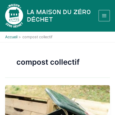
Aller
au
La Maison du Zéro
contenu
Déchet
Accueil
compost collectif
compost collectif