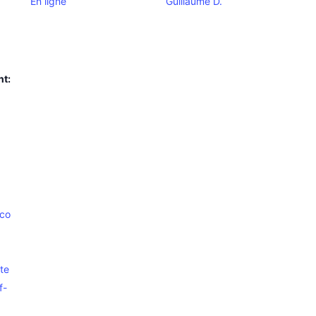
En ligne
Guillaume D.
nt:
.co
te
f-