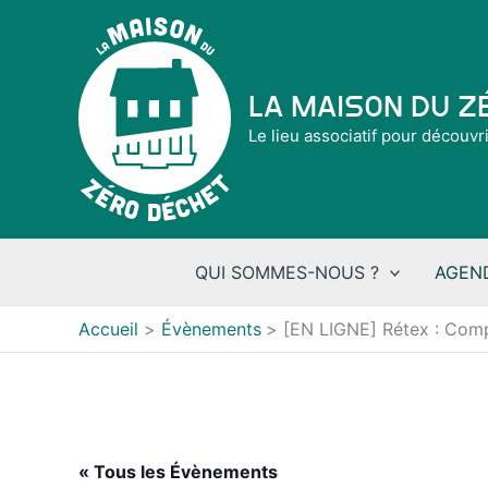
Aller
au
contenu
La Maison du 
Le lieu associatif pour découvr
QUI SOMMES-NOUS ?
AGEN
Accueil
Évènements
[EN LIGNE] Rétex : Compo
« Tous les Évènements