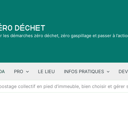
Zéro Déchet
ir les démarches zéro déchet, zéro gaspillage et passer à l’acti
DA
PRO
LE LIEU
INFOS PRATIQUES
DEV
stage collectif en pied d’immeuble, bien choisir et gérer 