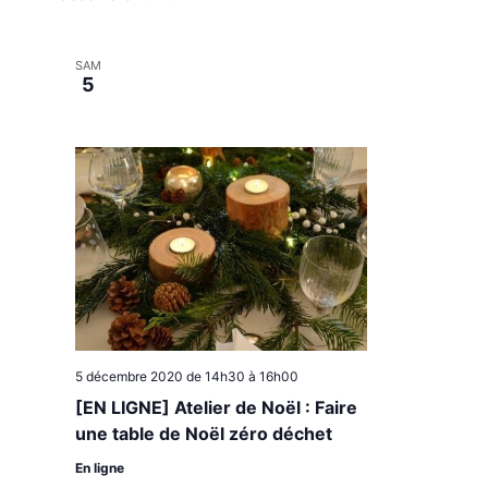
l
e
c
SAM
t
5
i
o
n
n
e
z
u
n
e
d
a
t
e
5 décembre 2020 de 14h30
à
16h00
.
[EN LIGNE] Atelier de Noël : Faire
une table de Noël zéro déchet
En ligne