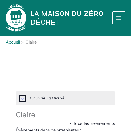
Aller
au
La Maison du Zéro
contenu
Déchet
Accueil
Claire
Aucun résultat trouvé.
N
o
t
Claire
i
c
« Tous les Évènements
e
Évènements dans ce organisateur