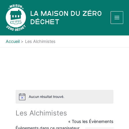
Aller
au
La Maison du Zéro
contenu
Déchet
Accueil
Les Alchimistes
Aucun résultat trouvé.
N
o
t
Les Alchimistes
i
c
« Tous les Évènements
e
Évènements dans ce organisateur