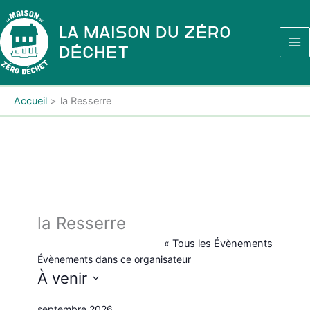
Aller
au
La Maison du Zéro
contenu
Déchet
Accueil
la Resserre
la Resserre
« Tous les Évènements
Évènements dans ce organisateur
À venir
S
septembre 2026
é