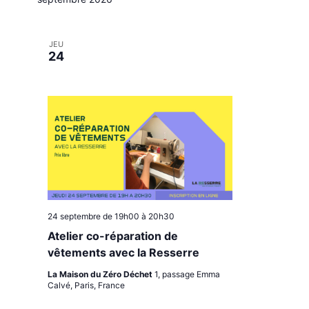
l
e
c
JEU
t
24
i
o
n
n
e
z
u
n
e
d
a
24 septembre de 19h00
à
20h30
t
e
Atelier co-réparation de
.
vêtements avec la Resserre
La Maison du Zéro Déchet
1, passage Emma
Calvé, Paris, France