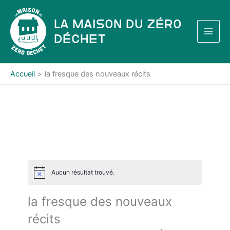
Aller
au
La Maison du Zéro
contenu
Déchet
Accueil
la fresque des nouveaux récits
Aucun résultat trouvé.
N
o
t
la fresque des nouveaux
i
c
récits
e