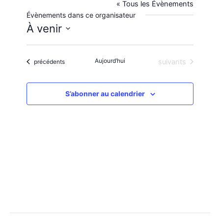
« Tous les Évènements
Évènements dans ce organisateur
À venir
S
é
l
Aujourd’hui
Évènements
Évènements
suivants
précédents
e
c
t
S’abonner au calendrier
i
o
n
n
e
z
u
n
e
d
a
t
e