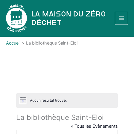
Aller
au
La Maison du Zéro
contenu
Déchet
Accueil
La bibliothèque Saint-Eloi
Aucun résultat trouvé.
N
o
t
La bibliothèque Saint-Eloi
i
c
« Tous les Évènements
e