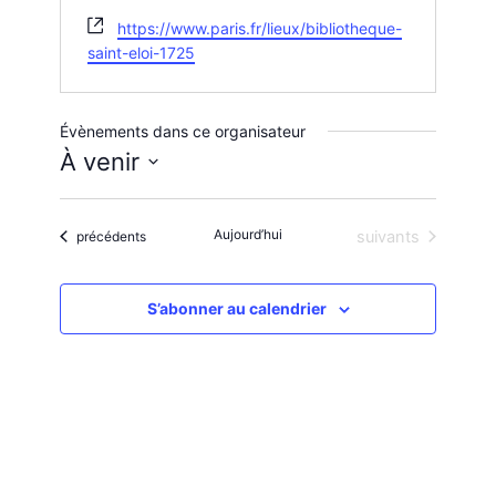
S
https://www.paris.fr/lieux/bibliotheque-
i
saint-eloi-1725
t
e
w
Évènements dans ce organisateur
e
À venir
b
S
é
l
Aujourd’hui
Évènements
Évènements
suivants
précédents
e
c
t
S’abonner au calendrier
i
o
n
n
e
z
u
n