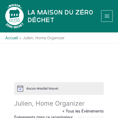
Aller
au
La Maison du Zéro
contenu
Déchet
Accueil
Julien, Home Organizer
Aucun résultat trouvé.
N
o
t
Julien, Home Organizer
i
c
« Tous les Évènements
e
Évènements dans ce organisateur