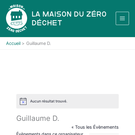
Aller
au
La Maison du Zéro
contenu
Déchet
Accueil
Guillaume D.
Aucun résultat trouvé.
N
o
t
Guillaume D.
i
c
« Tous les Évènements
e
Évènements dans ce organisateur