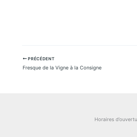
z
u
n
e
d
a
t
e
.
PRÉCÉDENT
Fresque de la Vigne à la Consigne
Horaires d’ouvertu