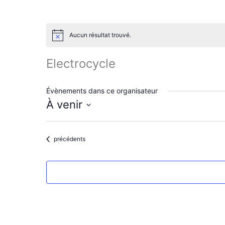
Aucun résultat trouvé.
N
o
t
Electrocycle
i
c
e
Évènements dans ce organisateur
À venir
S
é
l
Évènements
précédents
e
c
t
i
o
n
n
e