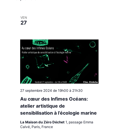
l
e
c
VEN
t
27
i
o
n
n
e
z
u
n
e
d
a
27 septembre 2024 de 19h00
à
21h30
t
e
Au cœur des Infimes Océans:
.
atelier artistique de
sensibilisation à l’écologie marine
La Maison du Zéro Déchet
1, passage Emma
Calvé, Paris, France