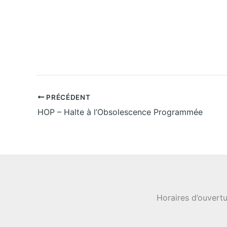
z
u
n
e
d
a
t
e
.
PRÉCÉDENT
HOP – Halte à l’Obsolescence Programmée
Horaires d’ouvertu