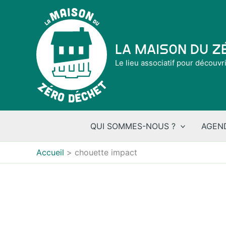
Aller
au
contenu
La Maison du 
Le lieu associatif pour découvr
QUI SOMMES-NOUS ?
AGEN
Accueil
chouette impact