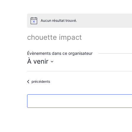
Aucun résultat trouvé.
N
o
t
chouette impact
i
c
e
Évènements dans ce organisateur
À venir
S
é
l
Évènements
précédents
e
c
t
i
o
n
n
e