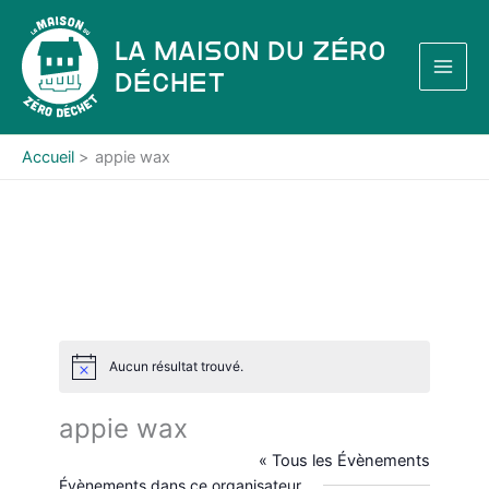
Aller
au
La Maison du Zéro
contenu
Déchet
Accueil
appie wax
Aucun résultat trouvé.
N
o
t
appie wax
i
c
« Tous les Évènements
e
Évènements dans ce organisateur