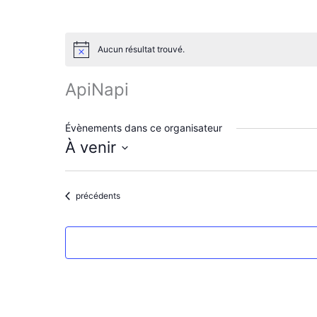
Aucun résultat trouvé.
N
o
t
ApiNapi
i
c
e
Évènements dans ce organisateur
À venir
S
é
l
Évènements
précédents
e
c
t
i
o
n
n
e