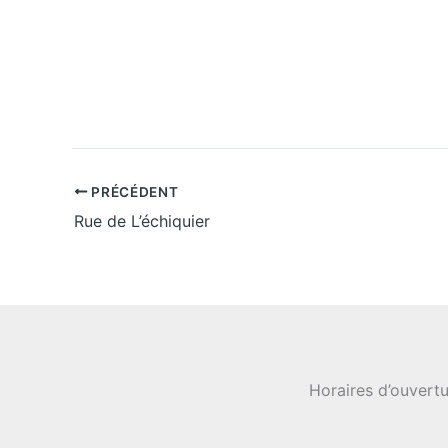
z
u
n
e
d
a
t
e
.
PRÉCÉDENT
Rue de L’échiquier
Horaires d’ouvertu