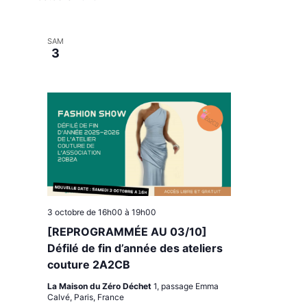
l
e
c
SAM
t
3
i
o
n
n
e
z
u
n
e
d
a
3 octobre de 16h00
à
19h00
t
e
[REPROGRAMMÉE AU 03/10]
.
Défilé de fin d’année des ateliers
couture 2A2CB
La Maison du Zéro Déchet
1, passage Emma
Calvé, Paris, France