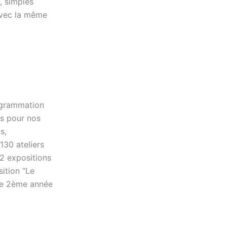
, simples
 avec la même
rogrammation
ts pour nos
s,
130 ateliers
2 expositions
ition “Le
 de 2ème année