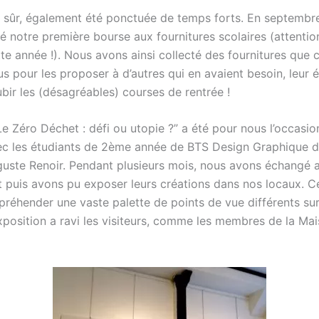
n sûr, également été ponctuée de temps forts. En septembre
é notre première bourse aux fournitures scolaires (attentio
te année !). Nous avons ainsi collecté des fournitures que 
plus pour les proposer à d’autres qui en avaient besoin, leur 
bir les (désagréables) courses de rentrée !
Le Zéro Déchet : défi ou utopie ?” a été pour nous l’occasio
ec les étudiants de 2ème année de BTS Design Graphique d
uste Renoir. Pendant plusieurs mois, nous avons échangé 
t puis avons pu exposer leurs créations dans nos locaux. Ce
préhender une vaste palette de points de vue différents s
exposition a ravi les visiteurs, comme les membres de la Ma