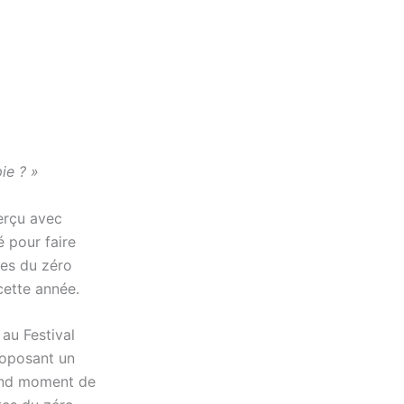
ie ? »
erçu avec
é pour faire
tes du zéro
cette année.
au Festival
roposant un
rand moment de