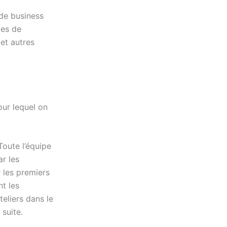
 de business
des de
et autres
our lequel on
 Toute l’équipe
r les
 les premiers
t les
teliers dans le
suite.