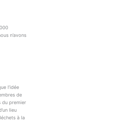
1000
nous n’avons
ue l’idée
membres de
rs du premier
d’un lieu
déchets à la