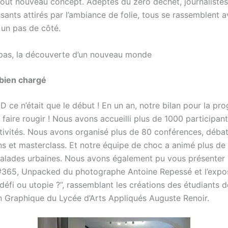
tout nouveau concept. Adeptes du zéro déchet, journalistes
ssants attirés par l’ambiance de folie, tous se rassemblent
 un pas de côté.
pas, la découverte d’un nouveau monde
 bien chargé
 ce n’était que le début ! En un an, notre bilan pour la p
 faire rougir ! Nous avons accueilli plus de 1000 participan
ctivités. Nous avons organisé plus de 80 conférences, débat
s et masterclass. Et notre équipe de choc a animé plus de 
balades urbaines. Nous avons également pu vous présenter 
n #365, Unpacked du photographe Antoine Repessé et l’expos
 défi ou utopie ?”, rassemblant les créations des étudiants
 Graphique du Lycée d’Arts Appliqués Auguste Renoir.