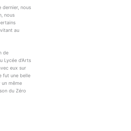
 dernier, nous
n, nous
certains
évitant au
n de
u Lycée d’Arts
avec eux sur
 fut une belle
ur un même
ison du Zéro