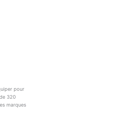
quiper pour
s de 320
 des marques