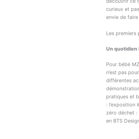
découvrir ce 
curieux et pa
envie de faire
Les premiers 
Un quotidien
Pour bébé MZD
n’est pas pour
différentes a
démonstration
pratiques et 
: l’expositio
zéro déchet :
en BTS Design