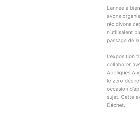
L’année a bie
avons organis
récidivons cet
n’utilisaient 
passage de su
L’exposition “
collaborer av
Appliqués Aug
le zéro déche
occasion d’ap
sujet. Cette 
Déchet.