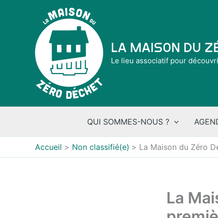
Aller
au
contenu
La Maison du 
Le lieu associatif pour découvr
QUI SOMMES-NOUS ?
AGEN
Accueil
Non classifié(e)
La Maison du Zéro Dé
La Mai
premiè