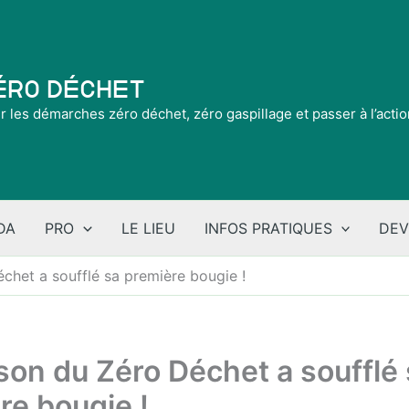
Zéro Déchet
ir les démarches zéro déchet, zéro gaspillage et passer à l’acti
DA
PRO
LE LIEU
INFOS PRATIQUES
DEV
chet a soufflé sa première bougie !
son du Zéro Déchet a soufflé
re bougie !