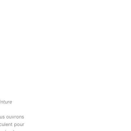
inture
nous ouvrons
culent pour