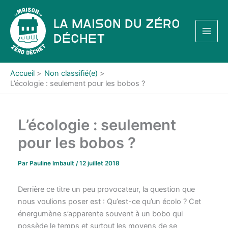
Aller
au
La Maison du Zéro
contenu
Déchet
Accueil
Non classifié(e)
L’écologie : seulement pour les bobos ?
L’écologie : seulement
pour les bobos ?
Par
Pauline Imbault
/
12 juillet 2018
Derrière ce titre un peu provocateur, la question que
nous voulions poser est : Qu’est-ce qu’un écolo ? Cet
énergumène s’apparente souvent à un bobo qui
possède le temps et surtout les moyens de se