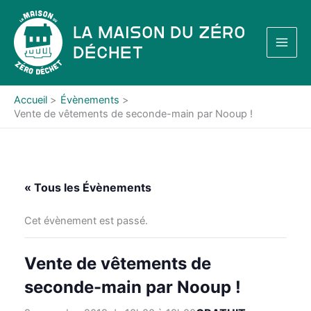
Aller
au
La Maison du Zéro
contenu
Déchet
Accueil
Évènements
Vente de vêtements de seconde-main par Nooup !
« Tous les Évènements
Cet évènement est passé.
Vente de vêtements de
seconde-main par Nooup !