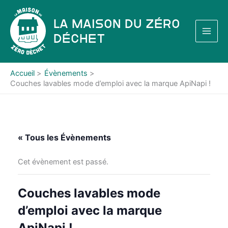
Aller
au
La Maison du Zéro
contenu
Déchet
Accueil
Évènements
Couches lavables mode d’emploi avec la marque ApiNapi !
« Tous les Évènements
Cet évènement est passé.
Couches lavables mode
d’emploi avec la marque
ApiNapi !