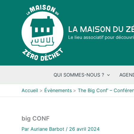
Aller
au
contenu
La Maison du 
Le lieu associatif pour découvr
QUI SOMMES-NOUS ?
AGEN
Accueil
Évènements
The Big Conf’ – Conféren
big CONF
Par
Auriane Barbot
/
26 avril 2024