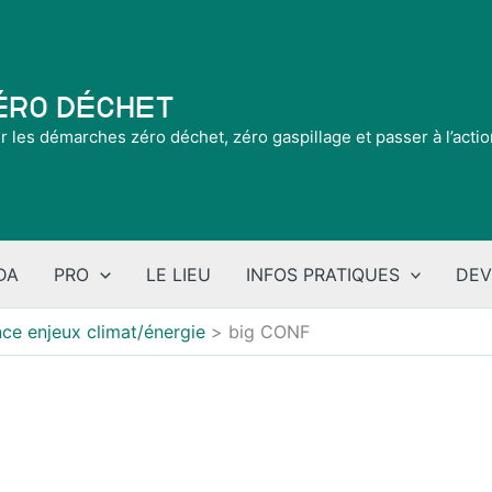
Zéro Déchet
ir les démarches zéro déchet, zéro gaspillage et passer à l’acti
DA
PRO
LE LIEU
INFOS PRATIQUES
DEV
ce enjeux climat/énergie
big CONF