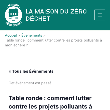
Aller
au
La Maison du Zéro
contenu
Déchet
Accueil
Évènements
Table ronde : comment lutter contre les projets polluants à
mon échelle ?
« Tous les Évènements
Cet évènement est passé.
Table ronde : comment lutter
contre les projets polluants à