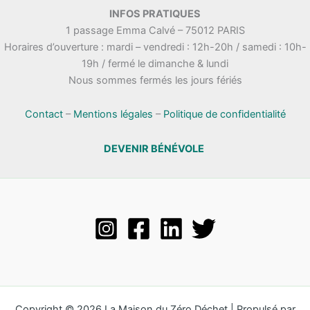
.
INFOS PRATIQUES
t
n
1 passage Emma Calvé – 75012 PARIS
a
e
Horaires d’ouverture : mardi – vendredi : 12h-20h / samedi : 10h-
t
m
19h / fermé le dimanche & lundi
i
e
Nous sommes fermés les jours fériés
o
n
n
t
s
Contact
–
Mentions légales
–
Politique de confidentialité
DEVENIR BÉNÉVOLE
Copyright © 2026 La Maison du Zéro Déchet | Propulsé par