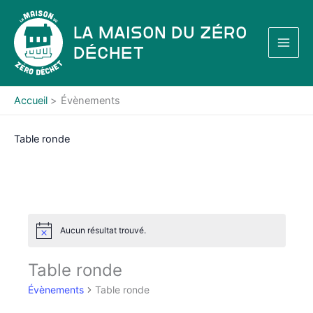
Aller
au
La Maison du Zéro
contenu
Déchet
Accueil
Évènements
Table ronde
Aucun résultat trouvé.
N
o
t
Table ronde
i
c
Évènements
Table ronde
e