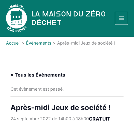
Aller
au
La Maison du Zéro
contenu
Déchet
Accueil
Évènements
Après-midi Jeux de société !
« Tous les Évènements
Cet évènement est passé.
Après-midi Jeux de société !
GRATUIT
24 septembre 2022 de 14h00
à
18h00