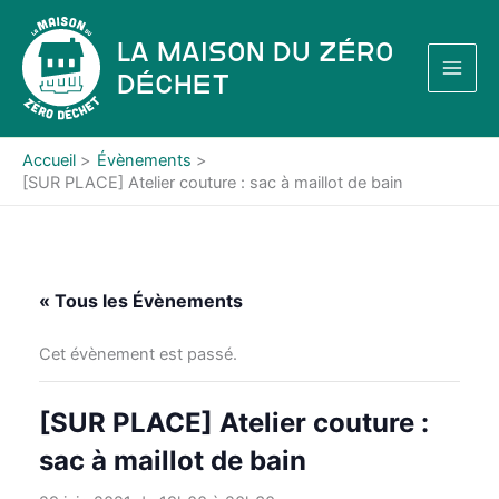
Aller
au
La Maison du Zéro
contenu
Déchet
Accueil
Évènements
[SUR PLACE] Atelier couture : sac à maillot de bain
« Tous les Évènements
Cet évènement est passé.
[SUR PLACE] Atelier couture :
sac à maillot de bain