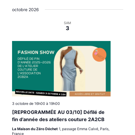
i
e
octobre 2026
o
n
n
t
SAM
s
3
3 octobre de 16h00
à
19h00
[REPROGRAMMÉE AU 03/10] Défilé de
fin d’année des ateliers couture 2A2CB
La Maison du Zéro Déchet
1, passage Emma Calvé, Paris,
France