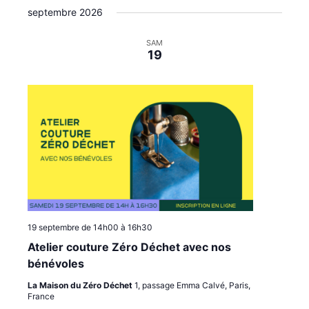
t
i
i
septembre 2026
é
e
g
g
l
a
a
e
SAM
19
c
t
t
t
i
i
i
o
o
o
n
n
n
p
d
n
e
a
e
z
r
v
u
c
u
n
o
e
e
n
s
d
a
s
É
19 septembre de 14h00
à
16h30
t
u
v
Atelier couture Zéro Déchet avec nos
e
l
è
.
bénévoles
t
n
La Maison du Zéro Déchet
1, passage Emma Calvé, Paris,
a
e
France
t
m