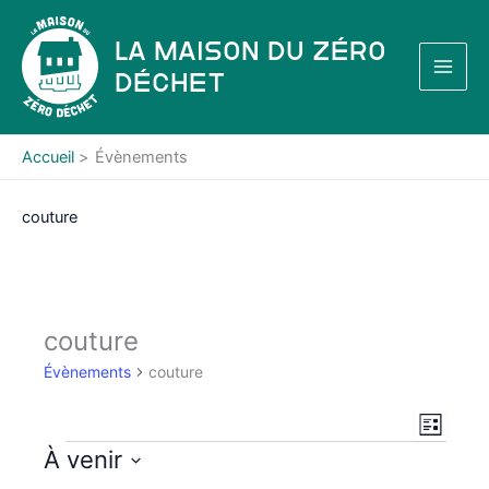
Aller
au
La Maison du Zéro
contenu
Déchet
Accueil
Évènements
couture
couture
Évènements
couture
N
N
L
a
a
i
Évènements
À venir
s
v
v
S