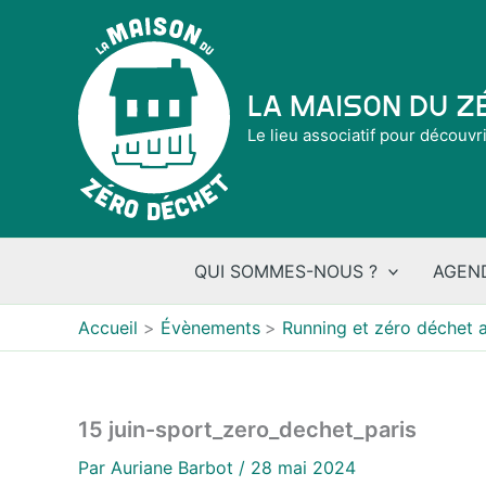
Aller
au
contenu
La Maison du 
Le lieu associatif pour découvr
QUI SOMMES-NOUS ?
AGEN
Accueil
Évènements
Running et zéro déchet 
15 juin-sport_zero_dechet_paris
Par
Auriane Barbot
/
28 mai 2024