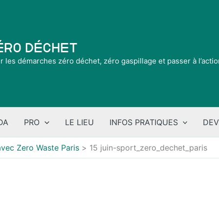
Zéro Déchet
ir les démarches zéro déchet, zéro gaspillage et passer à l’acti
DA
PRO
LE LIEU
INFOS PRATIQUES
DEV
avec Zero Waste Paris
15 juin-sport_zero_dechet_paris