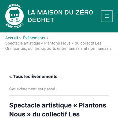
Aller
au
La Maison du Zéro
contenu
Déchet
Accueil
Évènements
Spectacle artistique « Plantons Nous » du collectif Les
Grimpantes, sur les rapports entre humains et non humains
« Tous les Évènements
Cet évènement est passé.
Spectacle artistique « Plantons
Nous » du collectif Les