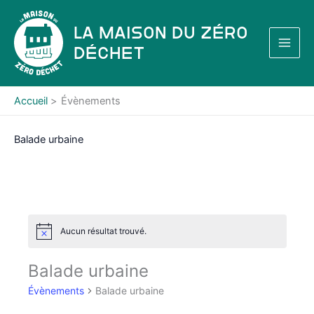
Aller
au
La Maison du Zéro
contenu
Déchet
Accueil
Évènements
Balade urbaine
Aucun résultat trouvé.
N
o
t
Balade urbaine
i
c
Évènements
Balade urbaine
e