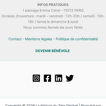
.
INFOS PRATIQUES
t
n
1 passage Emma Calvé – 75012 PARIS
a
e
Horaires d’ouverture : mardi – vendredi : 12h-20h / samedi : 10h-
t
m
19h / fermé le dimanche & lundi
i
e
Nous sommes fermés les jours fériés
o
n
n
t
s
Contact
–
Mentions légales
–
Politique de confidentialité
DEVENIR BÉNÉVOLE
Copyright © 2026 La Maison du Zéro Déchet | Propulsé par