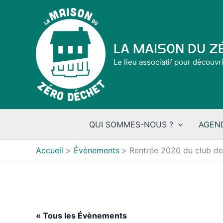
Aller
au
contenu
La Maison du 
Le lieu associatif pour découvr
QUI SOMMES-NOUS ?
AGEN
Accueil
Évènements
Rentrée 2020 du club de
« Tous les Évènements