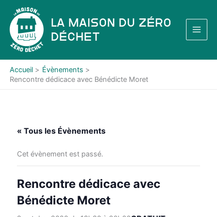
Aller
au
La Maison du Zéro
contenu
Déchet
Accueil
Évènements
Rencontre dédicace avec Bénédicte Moret
« Tous les Évènements
Cet évènement est passé.
Rencontre dédicace avec
Bénédicte Moret