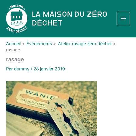
Aller
au
La Maison du Zéro
contenu
Déchet
Accueil
Évènements
Atelier rasage zéro déchet
rasage
rasage
Par
dummy
/
28 janvier 2019