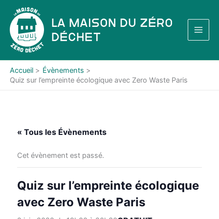
Aller
au
La Maison du Zéro
contenu
Déchet
Accueil
Évènements
Quiz sur l’empreinte écologique avec Zero Waste Paris
« Tous les Évènements
Cet évènement est passé.
Quiz sur l’empreinte écologique
avec Zero Waste Paris