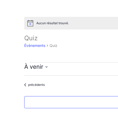
Aucun résultat trouvé.
N
o
t
Quiz
i
c
Évènements
Quiz
e
Évènements
À venir
S
é
l
Évènements
précédents
e
c
t
i
o
n