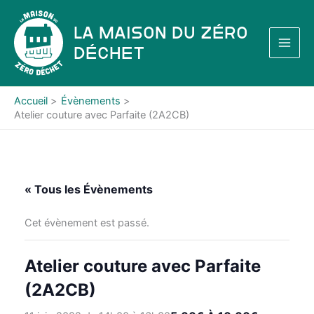
Aller
au
La Maison du Zéro
contenu
Déchet
Accueil
Évènements
Atelier couture avec Parfaite (2A2CB)
« Tous les Évènements
Cet évènement est passé.
Atelier couture avec Parfaite
(2A2CB)