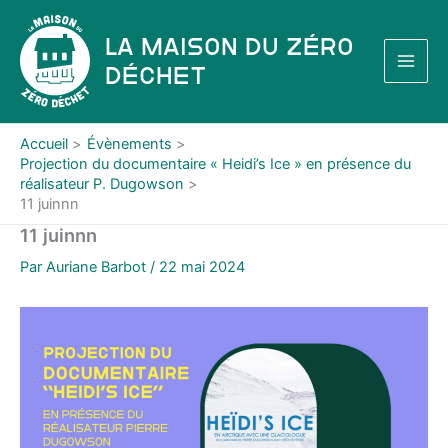
Aller
au
La Maison du Zéro
contenu
Déchet
Accueil
Évènements
Projection du documentaire « Heidi’s Ice » en présence du
réalisateur P. Dugowson
11 juinnn
11 juinnn
Par
Auriane Barbot
/
22 mai 2024