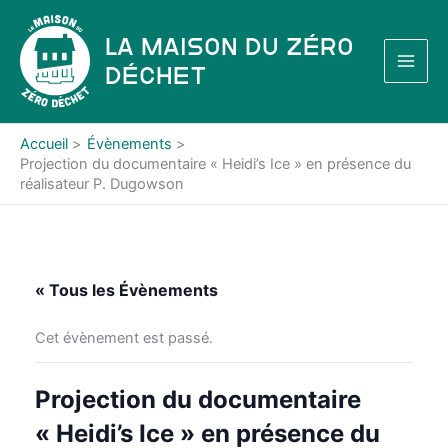
Aller
au
La Maison du Zéro
contenu
Déchet
Accueil
Évènements
Projection du documentaire « Heidi’s Ice » en présence du
réalisateur P. Dugowson
« Tous les Évènements
Cet évènement est passé.
Projection du documentaire
« Heidi’s Ice » en présence du