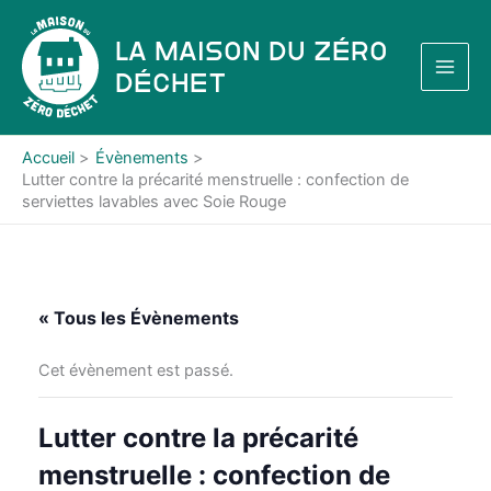
Aller
au
La Maison du Zéro
contenu
Déchet
Accueil
Évènements
Lutter contre la précarité menstruelle : confection de
serviettes lavables avec Soie Rouge
« Tous les Évènements
Cet évènement est passé.
Lutter contre la précarité
menstruelle : confection de