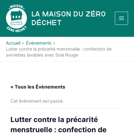
Aller
au
La Maison du Zéro
contenu
Déchet
Accueil
Évènements
Lutter contre la précarité menstruelle : confection de
serviettes lavables avec Soie Rouge
« Tous les Évènements
Cet évènement est passé.
Lutter contre la précarité
menstruelle : confection de