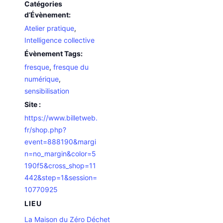
Catégories
d’Évènement:
Atelier pratique
,
Intelligence collective
Évènement Tags:
fresque
,
fresque du
numérique
,
sensibilisation
Site :
https://www.billetweb.
fr/shop.php?
event=888190&margi
n=no_margin&color=5
190f5&cross_shop=11
442&step=1&session=
10770925
LIEU
La Maison du Zéro Déchet