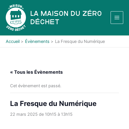
Aller
au
La Maison du Zéro
contenu
Déchet
Accueil
Évènements
La Fresque du Numérique
« Tous les Évènements
Cet évènement est passé.
La Fresque du Numérique
22 mars 2025 de 10h15
à
13h15