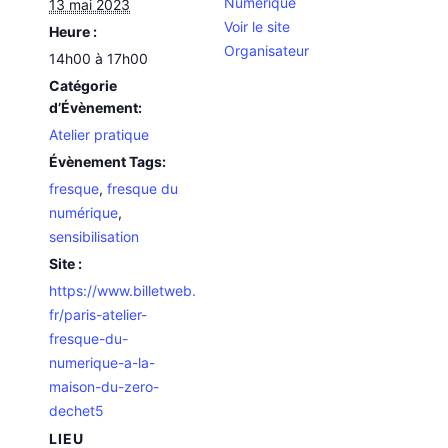
Numérique
13 mai 2023
Voir le site
Heure :
Organisateur
14h00 à 17h00
Catégorie
d’Évènement:
Atelier pratique
Évènement Tags:
fresque
,
fresque du
numérique
,
sensibilisation
Site :
https://www.billetweb.
fr/paris-atelier-
fresque-du-
numerique-a-la-
maison-du-zero-
dechet5
LIEU