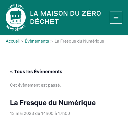
Aller
au
La Maison du Zéro
contenu
Déchet
Accueil
Évènements
La Fresque du Numérique
« Tous les Évènements
Cet évènement est passé.
La Fresque du Numérique
13 mai 2023 de 14h00
à
17h00