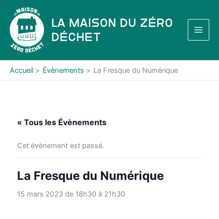
Aller
au
La Maison du Zéro
contenu
Déchet
Accueil
Évènements
La Fresque du Numérique
« Tous les Évènements
Cet évènement est passé.
La Fresque du Numérique
15 mars 2023 de 18h30
à
21h30