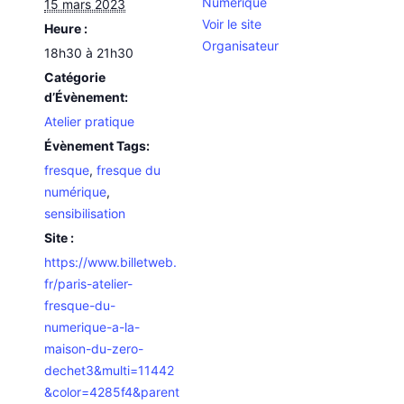
Numérique
15 mars 2023
Voir le site
Heure :
Organisateur
18h30 à 21h30
Catégorie
d’Évènement:
Atelier pratique
Évènement Tags:
fresque
,
fresque du
numérique
,
sensibilisation
Site :
https://www.billetweb.
fr/paris-atelier-
fresque-du-
numerique-a-la-
maison-du-zero-
dechet3&multi=11442
&color=4285f4&parent