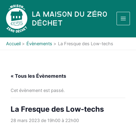
Aller
au
La Maison du Zéro
contenu
Déchet
Accueil
Évènements
La Fresque des Low-techs
« Tous les Évènements
Cet évènement est passé.
La Fresque des Low-techs
28 mars 2023 de 19h00
à
22h00