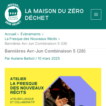
Aller
au
La Maison du Zéro
contenu
Déchet
Accueil
Évènements
La Fresque des Nouveaux Récits
Bannières Avr-Jun Combinaison 5 (28)
Bannières Avr-Jun Combinaison 5 (28)
Par
Auriane Barbot
/
10 mars 2025