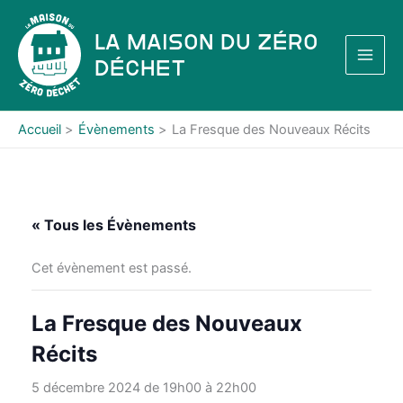
Aller
au
La Maison du Zéro
contenu
Déchet
Accueil
Évènements
La Fresque des Nouveaux Récits
« Tous les Évènements
Cet évènement est passé.
La Fresque des Nouveaux
Récits
5 décembre 2024 de 19h00
à
22h00