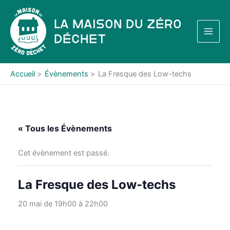
Aller
au
La Maison du Zéro
contenu
Déchet
Accueil
Évènements
La Fresque des Low-techs
« Tous les Évènements
Cet évènement est passé.
La Fresque des Low-techs
20 mai de 19h00
à
22h00