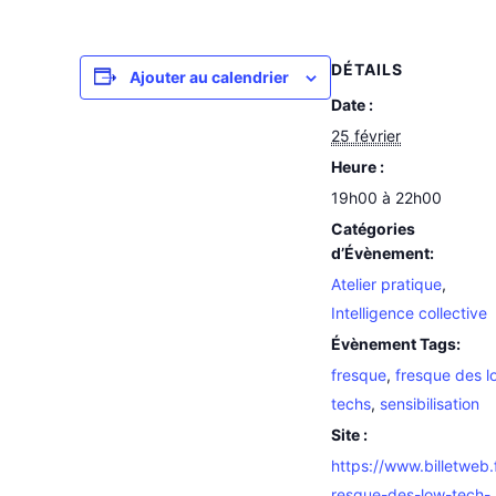
DÉTAILS
Ajouter au calendrier
Date :
25 février
Heure :
19h00 à 22h00
Catégories
d’Évènement:
Atelier pratique
,
Intelligence collective
Évènement Tags:
fresque
,
fresque des l
techs
,
sensibilisation
Site :
https://www.billetweb.f
resque-des-low-tech-