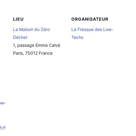
LIEU
ORGANISATEUR
La Maison du Zéro
La Fresque des Low-
Déchet
Techs
1, passage Emma Calvé
Paris
,
75012
France
ow-
r/f