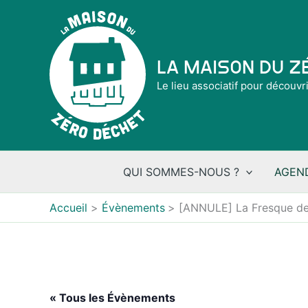
Aller
au
contenu
La Maison du 
Le lieu associatif pour découvr
QUI SOMMES-NOUS ?
AGEN
Accueil
Évènements
[ANNULE] La Fresque d
« Tous les Évènements