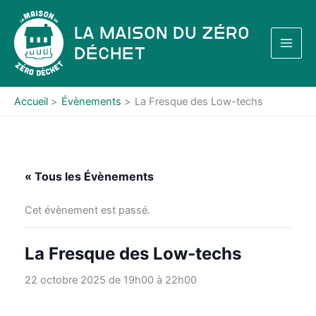
Aller
au
La Maison du Zéro
contenu
Déchet
Accueil
Évènements
La Fresque des Low-techs
« Tous les Évènements
Cet évènement est passé.
La Fresque des Low-techs
22 octobre 2025 de 19h00
à
22h00