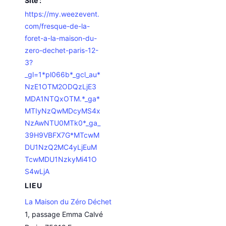
Site :
https://my.weezevent.
com/fresque-de-la-
foret-a-la-maison-du-
zero-dechet-paris-12-
3?
_gl=1*pl066b*_gcl_au*
NzE1OTM2ODQzLjE3
MDA1NTQxOTM.*_ga*
MTIyNzQwMDcyMS4x
NzAwNTU0MTk0*_ga_
39H9VBFX7G*MTcwM
DU1NzQ2MC4yLjEuM
TcwMDU1NzkyMi41O
S4wLjA
LIEU
La Maison du Zéro Déchet
1, passage Emma Calvé