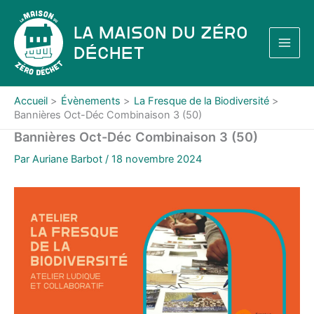
Aller
au
La Maison du Zéro
contenu
Déchet
Accueil
Évènements
La Fresque de la Biodiversité
Bannières Oct-Déc Combinaison 3 (50)
Bannières Oct-Déc Combinaison 3 (50)
Par
Auriane Barbot
/
18 novembre 2024